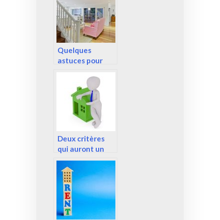
client ?
Quelques
astuces pour
rénover sa
maison ou son
appartement.
Deux critères
qui auront un
poids pour faire
estimer sa
maison!