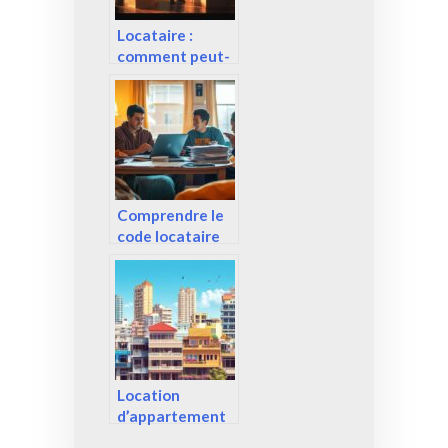
Locataire :
comment peut-
on annuler son
préavis de
départ ?
Conseils pour
une
communication
transparente
Comprendre le
avec son bailleur
code locataire
Crous : Guide
pour les
nouveaux
etudiants et les
situations de
depart anticipe
Location
d’appartement
à Phnom Penh :