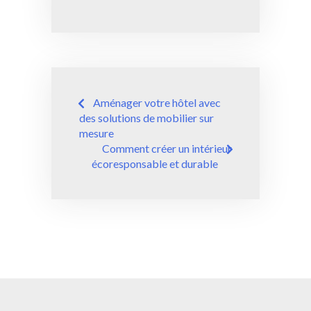
guide pratique
pour jeunes
expatriés à la
recherche d’un
logement
abordable et
Navigation
bien situé
Aménager votre hôtel avec
de
des solutions de mobilier sur
mesure
l’article
Comment créer un intérieur
écoresponsable et durable