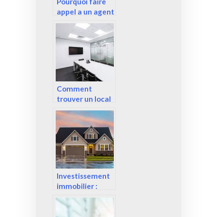
Pourquoi faire
appel a un agent
immobilier ?
Comment
trouver un local
pour son
entreprise ?
Investissement
immobilier :
Quels sont les
avantages de
l’achat d’un riad