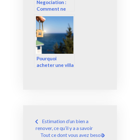
Negociation :
Comment ne
rien payer chez
le notaire
Pourquoi
acheter une villa
ou un
appartement a
Empuriabrava ?
Navigation
Estimation d’un bien a
de
renover, ce qu’il y a a savoir
Tout ce dont vous avez besoin