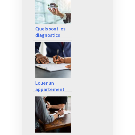
au Maroc ?
Quels sont les
diagnostics
obligatoires
pour mettre en
vente un bien ?
Louer un
appartement
lorsqu’on est au
chômage, est-ce
possible ?