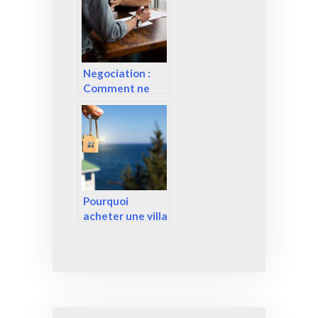
faire louer un
logement ?
Negociation :
Comment ne
rien payer chez
le notaire
Pourquoi
acheter une villa
ou un
appartement a
Empuriabrava ?