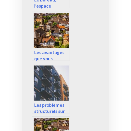
l’espace
commercial qui
impact votre
entreprise
Les avantages
que vous
propose un
investissement
dans
l’immobilier
locatif
Les problèmes
structurels sur
les biens
immobiliers :
Besoin de