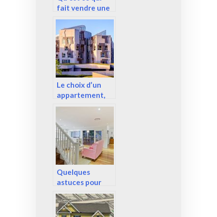
fait vendre une
maison ?
Le choix d’un
appartement,
que souhaite
réellement le
client ?
Quelques
astuces pour
rénover sa
maison ou son
appartement.