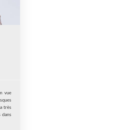
en vue
isques
a très
s dans