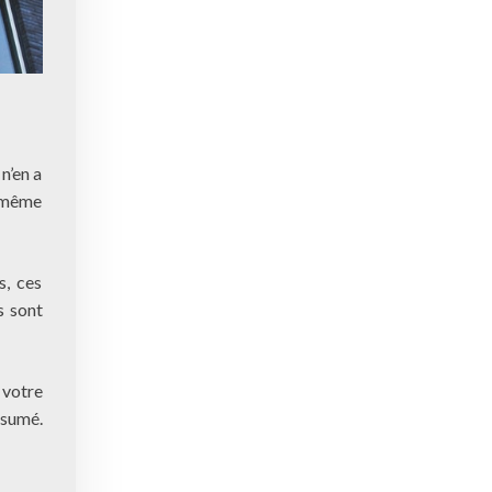
n’en a
t même
s, ces
s sont
 votre
ésumé.