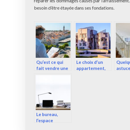
réparer les dommages causés par l’affaissement.
besoin d’être étayée dans ses fondations.
Qu’est ce qui
Le choix d’un
Quelq
fait vendre une
appartement,
astuce
maison ?
que souhaite
rénove
réellement le
maison
client ?
appar
Le bureau,
l’espace
commercial qui