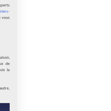
xperts
niers-
e vous
aison,
aux de
uis la
autre,