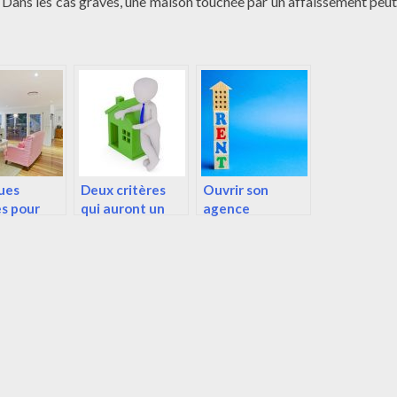
 Dans les cas graves, une maison touchée par un affaissement peut
ues
Deux critères
Ouvrir son
s pour
qui auront un
agence
r sa
poids pour faire
immobilière.
 ou son
estimer sa
tement.
maison!