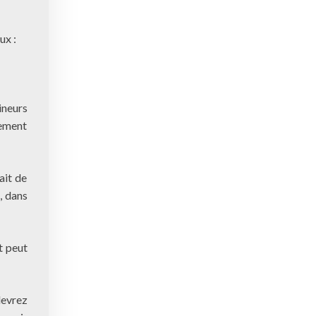
ux :
ineurs
vement
ait de
, dans
t peut
devrez