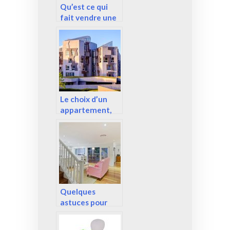
Qu’est ce qui
fait vendre une
maison ?
Le choix d’un
appartement,
que souhaite
réellement le
client ?
Quelques
astuces pour
rénover sa
maison ou son