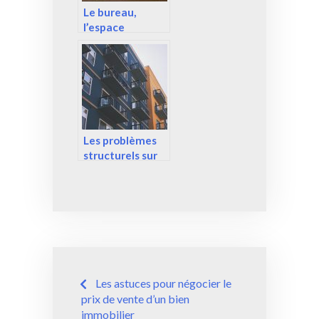
Le bureau,
l’espace
commercial qui
impact votre
entreprise
Les problèmes
structurels sur
les biens
immobiliers :
Besoin de
diagnostic
Navigation
Les astuces pour négocier le
de
prix de vente d’un bien
immobilier