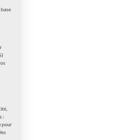
a base
r
S)
ros
ité,
s :
e pour
les