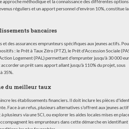
e approche méthodique et la connaissance des différentes options
evenus réguliers et un apport personnel d'environ 10%, constitue l
blissements bancaires
 et des assurances emprunteurs spécifiques aux jeunes actifs. Pou
positifs : le Prêt à Taux Zéro (PTZ), le Prêt d'Accession Sociale (PA
t Action Logement (PAL) permettant d'emprunter jusqu'à 30 000 eu
 accorder un prêt sans apport allant jusqu'à 110% du projet, sous
 à 35%.
he du meilleur taux
re les établissements financiers. Il doit inclure les pièces d'ident
te. Face à un refus, plusieurs alternatives s'offrent aux jeunes actif
à plusieurs via une SCI, ou explorer les aides locales mises en plac
rs accompagnent les emprunteurs dans cette démarche en identifiant 
onditions les plus favorables.