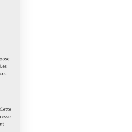
opose
 Les
nces
 Cette
dresse
nt