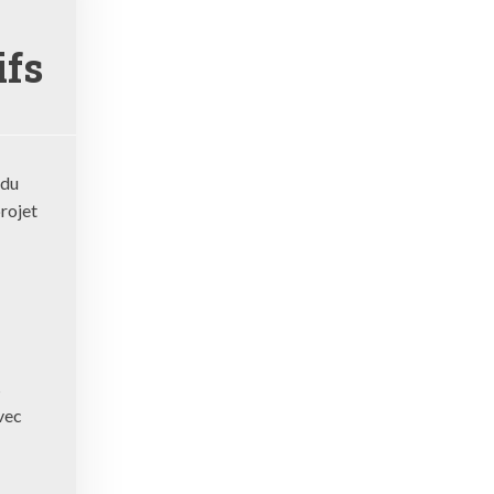
ifs
 du
projet
s
vec